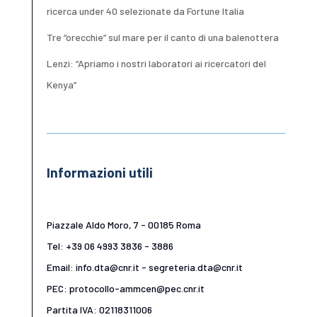
ricerca under 40 selezionate da Fortune Italia
Tre “orecchie” sul mare per il canto di una balenottera
Lenzi: “Apriamo i nostri laboratori ai ricercatori del
Kenya”
Informazioni utili
Piazzale Aldo Moro, 7 - 00185 Roma
Tel: +39 06 4993 3836 - 3886
Email: info.dta@cnr.it - segreteria.dta@cnr.it
PEC: protocollo-ammcen@pec.cnr.it
Partita IVA: 02118311006