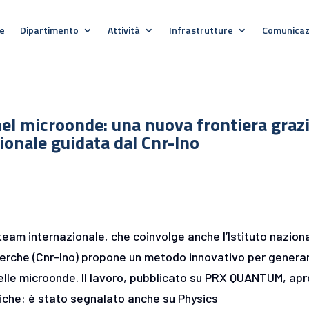
e
Dipartimento
Attività
Infrastrutture
Comunicaz
el microonde: una nuova frontiera graz
ionale guidata dal Cnr-Ino
team internazionale, che coinvolge anche l’Istituto nazion
ricerche (Cnr-Ino) propone un metodo innovativo per genera
delle microonde. Il lavoro, pubblicato su PRX QUANTUM, apr
stiche: è stato segnalato anche su Physics