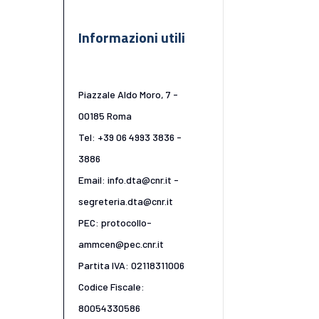
Informazioni utili
Piazzale Aldo Moro, 7 -
00185 Roma
Tel: +39 06 4993 3836 -
3886
Email: info.dta@cnr.it -
segreteria.dta@cnr.it
PEC: protocollo-
ammcen@pec.cnr.it
Partita IVA: 02118311006
Codice Fiscale:
80054330586