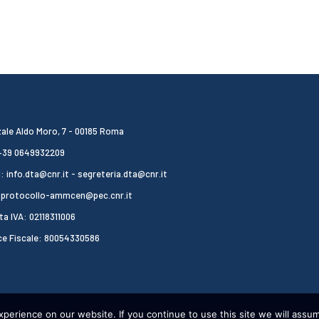
ale Aldo Moro, 7 - 00185 Roma
 +39 0649932209
: info.dta@cnr.it - segreteria.dta@cnr.it
 protocollo-ammcen@pec.cnr.it
ta IVA: 02118311006
ce Fiscale: 80054330586
erience on our website. If you continue to use this site we will assum