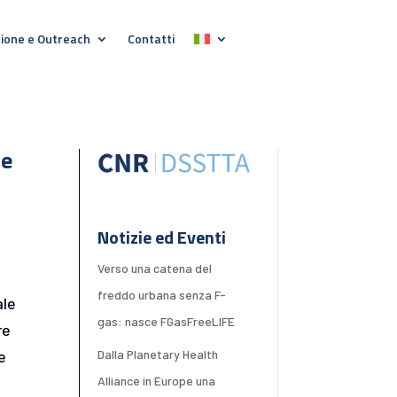
ione e Outreach
Contatti
ie
Notizie ed Eventi
Verso una catena del
freddo urbana senza F-
ale
gas: nasce FGasFreeLIFE
re
Dalla Planetary Health
e
Alliance in Europe una