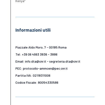
Kenya”
Informazioni utili
Piazzale Aldo Moro, 7 - 00185 Roma
Tel: +39 06 4993 3836 - 3886
Email: info.dta@cnr.it - segreteria.dta@cnr.it
PEC: protocollo-ammcen@pec.cnr.it
Partita IVA: 02118311006
Codice Fiscale: 80054330586