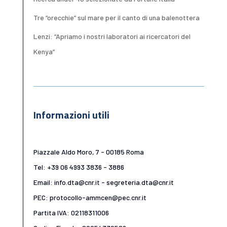
Tre “orecchie” sul mare per il canto di una balenottera
Lenzi: “Apriamo i nostri laboratori ai ricercatori del
Kenya”
Informazioni utili
Piazzale Aldo Moro, 7 - 00185 Roma
Tel: +39 06 4993 3836 - 3886
Email: info.dta@cnr.it - segreteria.dta@cnr.it
PEC: protocollo-ammcen@pec.cnr.it
Partita IVA: 02118311006