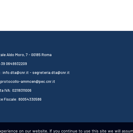
ale Aldo Moro, 7 - 00185 Roma
 +39 0649932209
: info.dta@cnr.it - segreteria.dta@cnr.it
 protocollo-ammcen@pec.cnr.it
ta IVA: 02118311006
ce Fiscale: 80054330586
erience on our website. If you continue to use this site we will assum