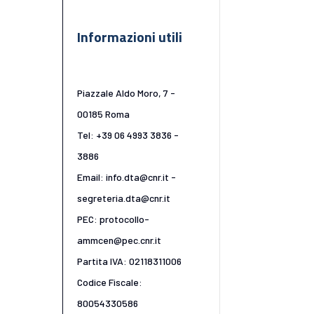
Informazioni utili
Piazzale Aldo Moro, 7 -
00185 Roma
Tel: +39 06 4993 3836 -
3886
Email: info.dta@cnr.it -
segreteria.dta@cnr.it
PEC: protocollo-
ammcen@pec.cnr.it
Partita IVA: 02118311006
Codice Fiscale:
80054330586