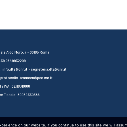
ale Aldo Moro, 7 - 00185 Roma
 +39 0649932209
: info.dta@cnr.it - segreteria.dta@cnr.it
 protocollo-ammcen@pec.cnr.it
ta IVA: 02118311006
ce Fiscale: 80054330586
erience on our website. If you continue to use this site we will assum