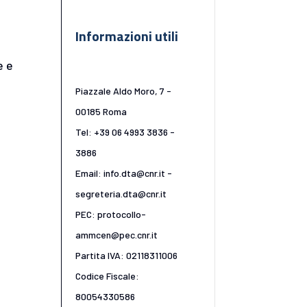
Informazioni utili
e e
Piazzale Aldo Moro, 7 -
00185 Roma
Tel: +39 06 4993 3836 -
3886
Email: info.dta@cnr.it -
segreteria.dta@cnr.it
PEC: protocollo-
ammcen@pec.cnr.it
Partita IVA: 02118311006
Codice Fiscale:
80054330586