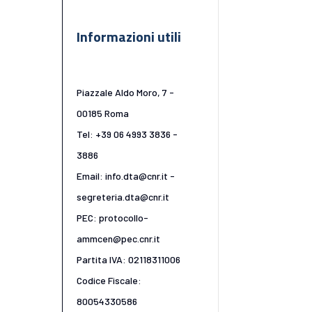
Informazioni utili
Piazzale Aldo Moro, 7 -
00185 Roma
Tel: +39 06 4993 3836 -
3886
Email: info.dta@cnr.it -
segreteria.dta@cnr.it
PEC: protocollo-
ammcen@pec.cnr.it
Partita IVA: 02118311006
Codice Fiscale:
80054330586