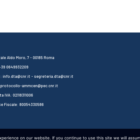
ale Aldo Moro, 7 - 00185 Roma
 +39 0649932209
: info.dta@cnr.it - segreteria.dta@cnr.it
 protocollo-ammcen@pec.cnr.it
ta IVA: 02118311006
ce Fiscale: 80054330586
erience on our website. If you continue to use this site we will assum