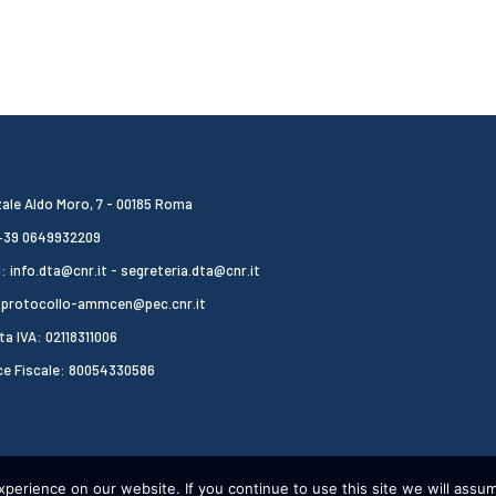
ale Aldo Moro, 7 - 00185 Roma
 +39 0649932209
: info.dta@cnr.it - segreteria.dta@cnr.it
 protocollo-ammcen@pec.cnr.it
ta IVA: 02118311006
ce Fiscale: 80054330586
erience on our website. If you continue to use this site we will assum