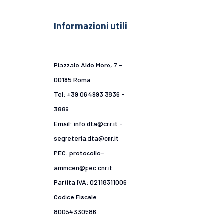
Informazioni utili
Piazzale Aldo Moro, 7 -
00185 Roma
Tel: +39 06 4993 3836 -
3886
Email: info.dta@cnr.it -
segreteria.dta@cnr.it
PEC: protocollo-
ammcen@pec.cnr.it
Partita IVA: 02118311006
Codice Fiscale:
80054330586