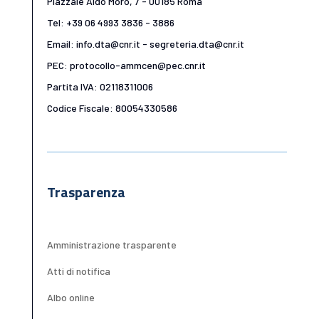
Piazzale Aldo Moro, 7 - 00185 Roma
Tel: +39 06 4993 3836 - 3886
Email: info.dta@cnr.it - segreteria.dta@cnr.it
PEC: protocollo-ammcen@pec.cnr.it
Partita IVA: 02118311006
Codice Fiscale: 80054330586
Trasparenza
Amministrazione trasparente
Atti di notifica
Albo online