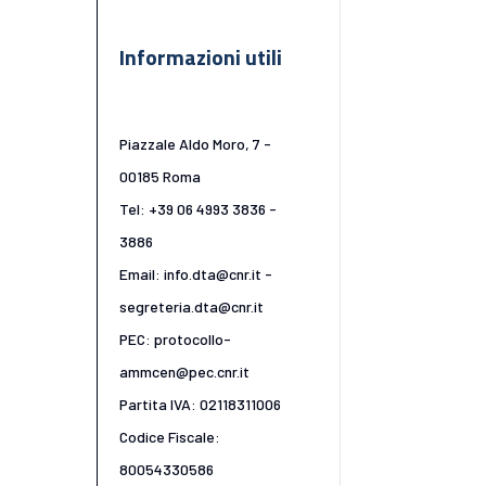
Informazioni utili
Piazzale Aldo Moro, 7 -
00185 Roma
Tel: +39 06 4993 3836 -
3886
Email: info.dta@cnr.it -
segreteria.dta@cnr.it
PEC: protocollo-
ammcen@pec.cnr.it
Partita IVA: 02118311006
Codice Fiscale:
80054330586