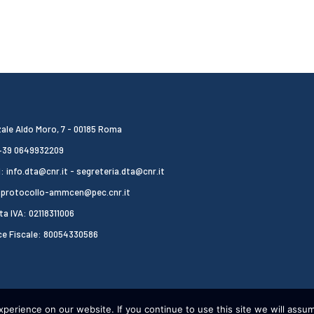
ale Aldo Moro, 7 - 00185 Roma
 +39 0649932209
: info.dta@cnr.it - segreteria.dta@cnr.it
 protocollo-ammcen@pec.cnr.it
ta IVA: 02118311006
ce Fiscale: 80054330586
erience on our website. If you continue to use this site we will assum