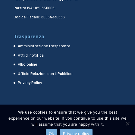
Partita IVA: 02118311006
Codice Fiscale: 80054330586
Trasparenza
Amministrazione trasparente
Atti di notifica
Albo online
Ufficio Relazioni con il Pubblico
Privacy Policy
We use cookies to ensure that we give you the best
experience on our website. If you continue to use this site we
will assume that you are happy with it.
Ok
Privacy policy
CNR DSSTTA 2024 - WEBDESIGN:
HEAP DESIGN