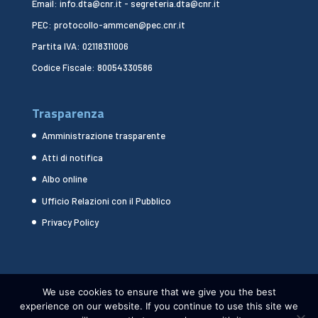
Email: info.dta@cnr.it - segreteria.dta@cnr.it
PEC: protocollo-ammcen@pec.cnr.it
Partita IVA: 02118311006
Codice Fiscale: 80054330586
Trasparenza
Amministrazione trasparente
Atti di notifica
Albo online
Ufficio Relazioni con il Pubblico
Privacy Policy
We use cookies to ensure that we give you the best
experience on our website. If you continue to use this site we