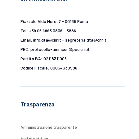
Piazzale Aldo Moro, 7 - 00185 Roma
Tel: +39 06 4993 3836 - 3886
Email: info.dta@cnr.it - segreteria.dta@cnr.it
PEC: protocollo-ammcen@pec.cnr.it
Partita IVA: 02118311006
Codice Fiscale: 80054330586
Trasparenza
Amministrazione trasparente
Atti di notifica