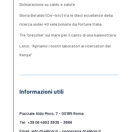
Dichiarazione su caldo e salute
Gloria Beraldo (Cnr-Istc) tra le dieci eccellenze della
ricerca under 40 selezionate da Fortune Italia
Tre “orecchie” sul mare per il canto di una balenottera
Lenzi: “Apriamo i nostri laboratori ai ricercatori del
Kenya”
Informazioni utili
Piazzale Aldo Moro, 7 - 00185 Roma
Tel: +39 06 4993 3836 - 3886
Email: info.dta@cnr.it - segreteria.dta@cnr.it