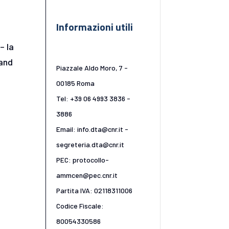
Informazioni utili
– la
tand
Piazzale Aldo Moro, 7 -
00185 Roma
Tel: +39 06 4993 3836 -
e
3886
Email: info.dta@cnr.it -
segreteria.dta@cnr.it
PEC: protocollo-
ammcen@pec.cnr.it
Partita IVA: 02118311006
Codice Fiscale:
80054330586