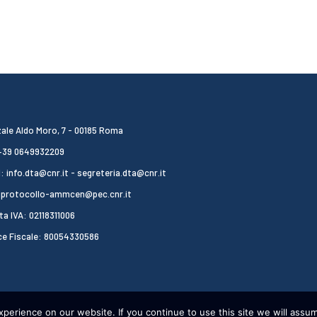
ale Aldo Moro, 7 - 00185 Roma
 +39 0649932209
: info.dta@cnr.it - segreteria.dta@cnr.it
 protocollo-ammcen@pec.cnr.it
ta IVA: 02118311006
ce Fiscale: 80054330586
erience on our website. If you continue to use this site we will assum