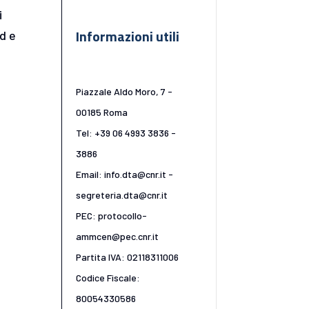
i
Informazioni utili
rd e
Piazzale Aldo Moro, 7 -
00185 Roma
Tel: +39 06 4993 3836 -
3886
Email: info.dta@cnr.it -
segreteria.dta@cnr.it
PEC: protocollo-
ammcen@pec.cnr.it
Partita IVA: 02118311006
Codice Fiscale:
80054330586