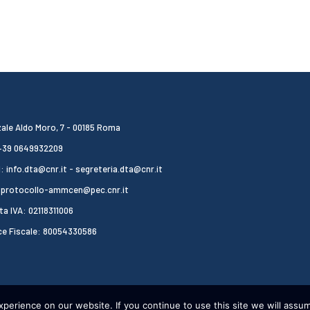
ale Aldo Moro, 7 - 00185 Roma
 +39 0649932209
: info.dta@cnr.it - segreteria.dta@cnr.it
 protocollo-ammcen@pec.cnr.it
ta IVA: 02118311006
ce Fiscale: 80054330586
erience on our website. If you continue to use this site we will assum