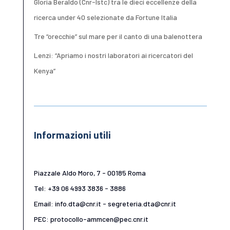
Gloria Beraldo (Cnr-Istc) tra le dieci eccellenze della
ricerca under 40 selezionate da Fortune Italia
Tre “orecchie” sul mare per il canto di una balenottera
Lenzi: “Apriamo i nostri laboratori ai ricercatori del
Kenya”
Informazioni utili
Piazzale Aldo Moro, 7 - 00185 Roma
Tel: +39 06 4993 3836 - 3886
Email: info.dta@cnr.it - segreteria.dta@cnr.it
PEC: protocollo-ammcen@pec.cnr.it