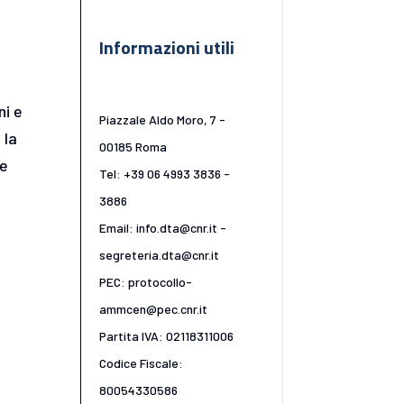
Informazioni utili
ni e
Piazzale Aldo Moro, 7 -
 la
00185 Roma
le
Tel: +39 06 4993 3836 -
3886
Email: info.dta@cnr.it -
segreteria.dta@cnr.it
PEC: protocollo-
ammcen@pec.cnr.it
Partita IVA: 02118311006
Codice Fiscale:
80054330586