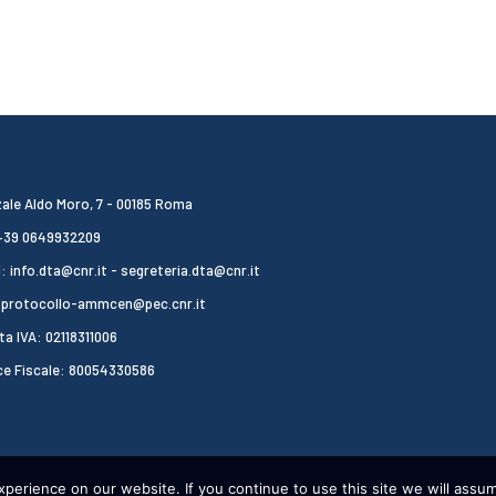
ale Aldo Moro, 7 - 00185 Roma
 +39 0649932209
: info.dta@cnr.it - segreteria.dta@cnr.it
 protocollo-ammcen@pec.cnr.it
ta IVA: 02118311006
ce Fiscale: 80054330586
erience on our website. If you continue to use this site we will assum