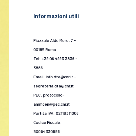
Informazioni utili
Piazzale Aldo Moro, 7 -
00185 Roma
Tel: +39 06 4993 3836 -
3886
Email: info.dta@cnr.it -
segreteria.dta@cnr.it
PEC: protocollo-
ammcen@pec.cnr.it
Partita IVA: 02118311006
Codice Fiscale:
80054330586