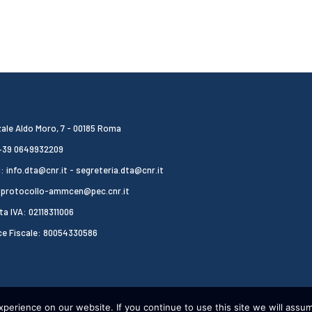
ale Aldo Moro, 7 - 00185 Roma
 +39 0649932209
: info.dta@cnr.it - segreteria.dta@cnr.it
 protocollo-ammcen@pec.cnr.it
ta IVA: 02118311006
ce Fiscale: 80054330586
erience on our website. If you continue to use this site we will assum