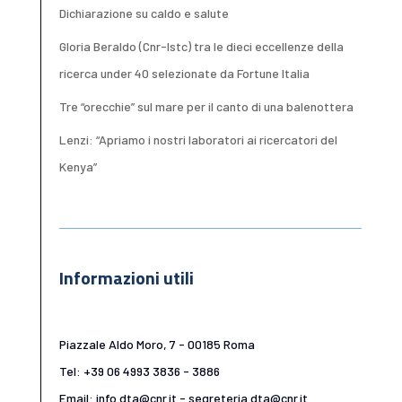
Dichiarazione su caldo e salute
Gloria Beraldo (Cnr-Istc) tra le dieci eccellenze della
ricerca under 40 selezionate da Fortune Italia
Tre “orecchie” sul mare per il canto di una balenottera
Lenzi: “Apriamo i nostri laboratori ai ricercatori del
Kenya”
Informazioni utili
Piazzale Aldo Moro, 7 - 00185 Roma
Tel: +39 06 4993 3836 - 3886
Email: info.dta@cnr.it - segreteria.dta@cnr.it