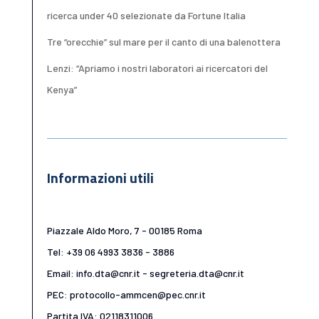
ricerca under 40 selezionate da Fortune Italia
Tre “orecchie” sul mare per il canto di una balenottera
Lenzi: “Apriamo i nostri laboratori ai ricercatori del
Kenya”
Informazioni utili
Piazzale Aldo Moro, 7 - 00185 Roma
Tel: +39 06 4993 3836 - 3886
Email: info.dta@cnr.it - segreteria.dta@cnr.it
PEC: protocollo-ammcen@pec.cnr.it
Partita IVA: 02118311006