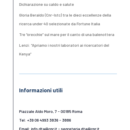
Dichiarazione su caldo e salute
Gloria Beraldo (Cnr-Istc) tra le dieci eccellenze della
ricerca under 40 selezionate da Fortune Italia
Tre “orecchie” sul mare per il canto di una balenottera
Lenzi: “Apriamo i nostri laboratori ai ricercatori del
Kenya”
Informazioni utili
Piazzale Aldo Moro, 7 - 00185 Roma
Tel: +39 06 4993 3836 - 3886
Email: info.dta@cnr.it - segreteria.dta@cnr.it