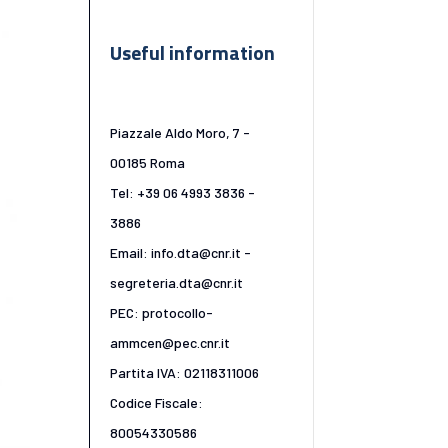
Useful information
Piazzale Aldo Moro, 7 -
00185 Roma
Tel: +39 06 4993 3836 -
3886
Email: info.dta@cnr.it -
segreteria.dta@cnr.it
PEC: protocollo-
ammcen@pec.cnr.it
Partita IVA: 02118311006
Codice Fiscale:
80054330586