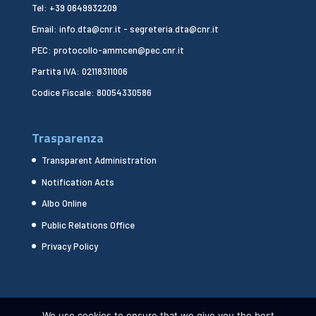
Tel: +39 0649932209
Email: info.dta@cnr.it - segreteria.dta@cnr.it
PEC: protocollo-ammcen@pec.cnr.it
Partita IVA: 02118311006
Codice Fiscale: 80054330586
Trasparenza
Transparent Administration
Notification Acts
Albo Online
Public Relations Office
Privacy Policy
We use cookies to ensure that we give you the best