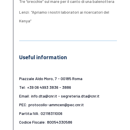
Tre “orecchie” sul mare per il canto di una balenottera
Lenzi: “Apriamo i nostri laboratori ai ricercatori del
Kenya”
Useful information
Piazzale Aldo Moro, 7 - 00185 Roma
Tel: +39 06 4993 3836 - 3886
Email: info.dta@cnr.it - segreteria.dta@cnr.it
PEC: protocollo-ammcen@pec.cnr.it
Partita IVA: 02118311006
Codice Fiscale: 80054330586