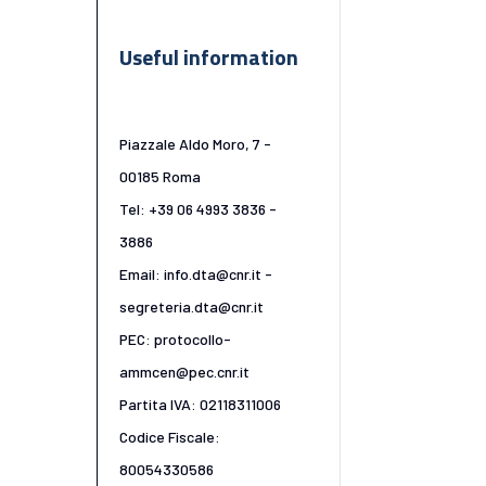
Useful information
Piazzale Aldo Moro, 7 -
00185 Roma
Tel: +39 06 4993 3836 -
3886
Email: info.dta@cnr.it -
segreteria.dta@cnr.it
PEC: protocollo-
ammcen@pec.cnr.it
Partita IVA: 02118311006
Codice Fiscale:
80054330586