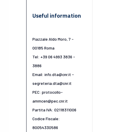
Useful information
Piazzale Aldo Moro, 7 -
00185 Roma
Tel: +39 06 4993 3836 -
3886
Email: info.dta@cnr.it -
segreteria.dta@cnr.it
PEC: protocollo-
ammcen@pec.cnr.it
Partita IVA: 02118311006
Codice Fiscale:
80054330586