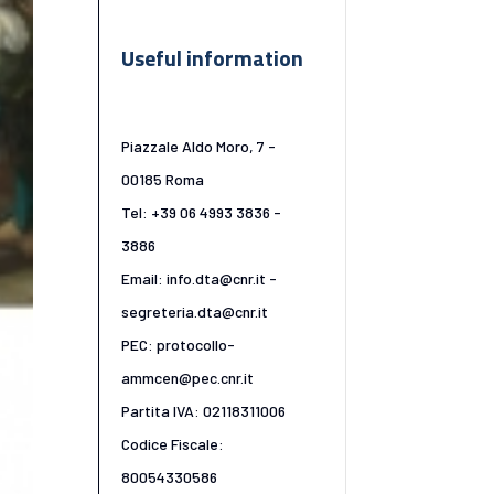
Useful information
Piazzale Aldo Moro, 7 -
00185 Roma
Tel: +39 06 4993 3836 -
3886
Email: info.dta@cnr.it -
segreteria.dta@cnr.it
PEC: protocollo-
ammcen@pec.cnr.it
Partita IVA: 02118311006
Codice Fiscale:
80054330586