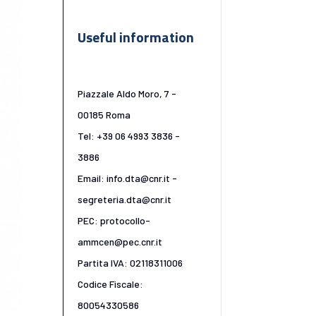
Useful information
Piazzale Aldo Moro, 7 -
00185 Roma
Tel: +39 06 4993 3836 -
3886
Email: info.dta@cnr.it -
segreteria.dta@cnr.it
PEC: protocollo-
ammcen@pec.cnr.it
Partita IVA: 02118311006
Codice Fiscale:
80054330586