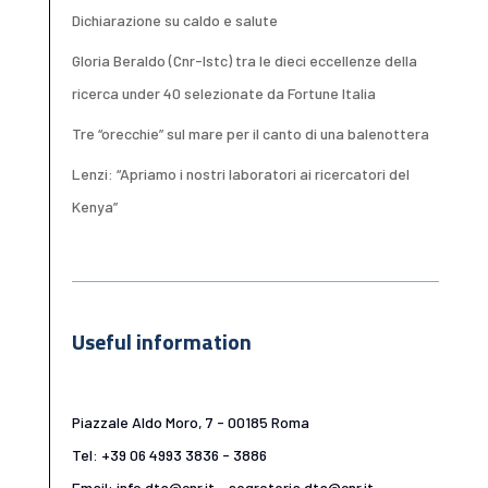
Dichiarazione su caldo e salute
Gloria Beraldo (Cnr-Istc) tra le dieci eccellenze della
ricerca under 40 selezionate da Fortune Italia
Tre “orecchie” sul mare per il canto di una balenottera
Lenzi: “Apriamo i nostri laboratori ai ricercatori del
Kenya”
Useful information
Piazzale Aldo Moro, 7 - 00185 Roma
Tel: +39 06 4993 3836 - 3886
Email: info.dta@cnr.it - segreteria.dta@cnr.it