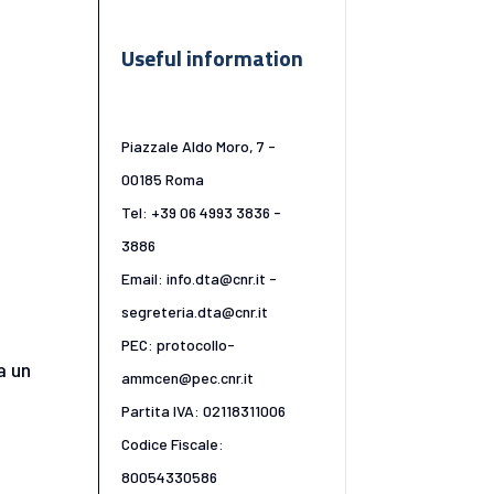
Useful information
Piazzale Aldo Moro, 7 -
00185 Roma
Tel: +39 06 4993 3836 -
3886
Email: info.dta@cnr.it -
segreteria.dta@cnr.it
PEC: protocollo-
a un
ammcen@pec.cnr.it
Partita IVA: 02118311006
Codice Fiscale:
80054330586