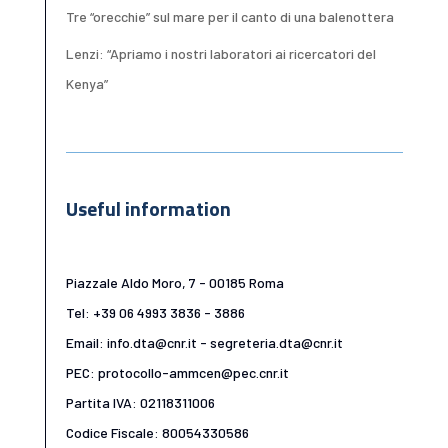
Tre “orecchie” sul mare per il canto di una balenottera
Lenzi: “Apriamo i nostri laboratori ai ricercatori del
Kenya”
Useful information
Piazzale Aldo Moro, 7 - 00185 Roma
Tel: +39 06 4993 3836 - 3886
Email: info.dta@cnr.it - segreteria.dta@cnr.it
PEC: protocollo-ammcen@pec.cnr.it
Partita IVA: 02118311006
Codice Fiscale: 80054330586