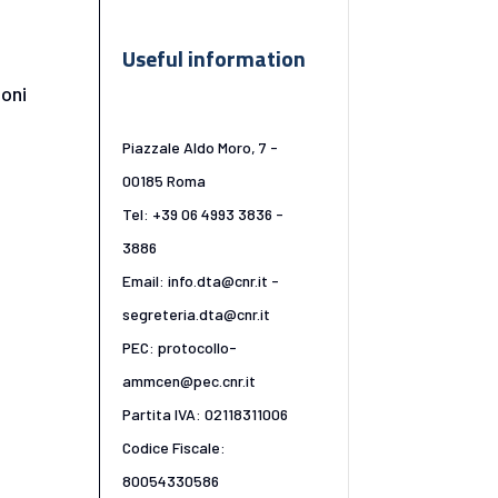
Useful information
ioni
Piazzale Aldo Moro, 7 -
00185 Roma
Tel: +39 06 4993 3836 -
3886
Email: info.dta@cnr.it -
segreteria.dta@cnr.it
PEC: protocollo-
ammcen@pec.cnr.it
Partita IVA: 02118311006
Codice Fiscale:
80054330586