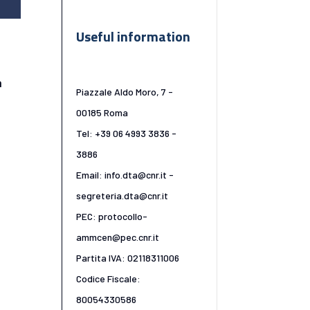
Useful information
a
Piazzale Aldo Moro, 7 -
00185 Roma
Tel: +39 06 4993 3836 -
3886
Email: info.dta@cnr.it -
segreteria.dta@cnr.it
PEC: protocollo-
ammcen@pec.cnr.it
Partita IVA: 02118311006
Codice Fiscale:
80054330586