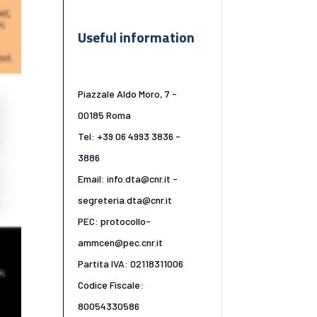
Useful information
Piazzale Aldo Moro, 7 -
00185 Roma
Tel: +39 06 4993 3836 -
3886
Email: info.dta@cnr.it -
segreteria.dta@cnr.it
PEC: protocollo-
ammcen@pec.cnr.it
Partita IVA: 02118311006
Codice Fiscale:
80054330586