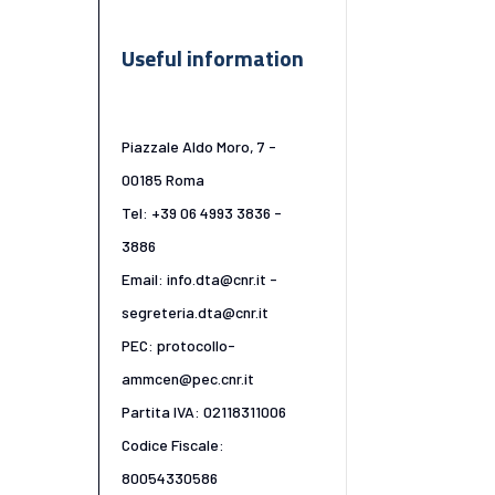
Useful information
Piazzale Aldo Moro, 7 -
00185 Roma
Tel: +39 06 4993 3836 -
3886
Email: info.dta@cnr.it -
segreteria.dta@cnr.it
PEC: protocollo-
ammcen@pec.cnr.it
Partita IVA: 02118311006
Codice Fiscale:
80054330586