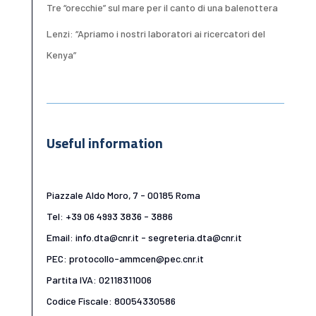
Tre “orecchie” sul mare per il canto di una balenottera
Lenzi: “Apriamo i nostri laboratori ai ricercatori del
Kenya”
Useful information
Piazzale Aldo Moro, 7 - 00185 Roma
Tel: +39 06 4993 3836 - 3886
Email: info.dta@cnr.it - segreteria.dta@cnr.it
PEC: protocollo-ammcen@pec.cnr.it
Partita IVA: 02118311006
Codice Fiscale: 80054330586