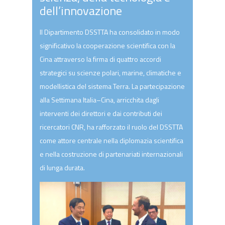
dell’innovazione
Il Dipartimento DSSTTA ha consolidato in modo
significativo la cooperazione scientifica con la
Cina attraverso la firma di quattro accordi
strategici su scienze polari, marine, climatiche e
modellistica del sistema Terra. La partecipazione
alla Settimana Italia–Cina, arricchita dagli
interventi dei direttori e dai contributi dei
ricercatori CNR, ha rafforzato il ruolo del DSSTTA
come attore centrale nella diplomazia scientifica
e nella costruzione di partenariati internazionali
di lunga durata.