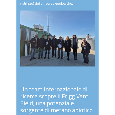
riutilizzo) delle risorse geologiche.
Un team internazionale di
ricerca scopre il Frigg Vent
Field, una potenziale
sorgente di metano abiotico