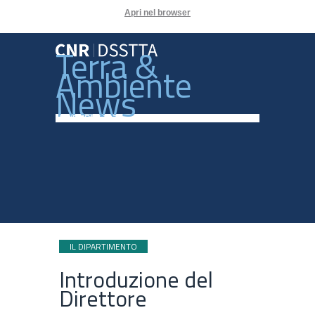
Apri nel browser
Terra &
Ambiente
News
NOVEMBRE 2025
IL DIPARTIMENTO
Introduzione del
Direttore