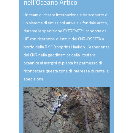
nell’Oceano Artico
Un team di ricerca internazionale ha scoperto di
un sistema di emissioni attive sul fondale artico,
durante la spedizione EXTREME25 condotta da
UiT con ricercatori di istituti del CNR-DSSTTA a
bordo della R/V Kronprins Haakon. L’esperienza
del CNR nella geodinamica della litosfera
oceanica ai margini di placca ha permesso di
riconoscere questa zona di interesse durante la
spedizione.