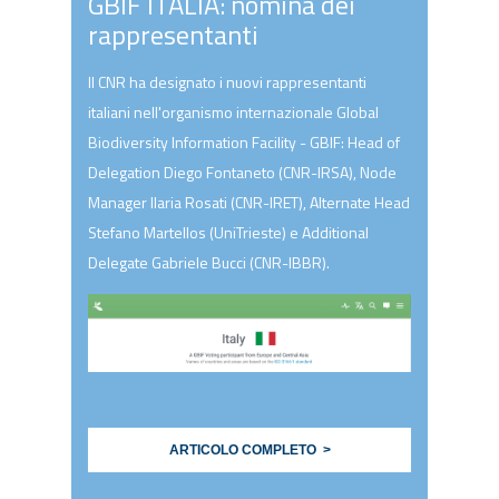
GBIF ITALIA: nomina dei
rappresentanti
Il CNR ha designato i nuovi rappresentanti
italiani nell'organismo internazionale Global
Biodiversity Information Facility - GBIF: Head of
Delegation Diego Fontaneto (CNR-IRSA), Node
Manager Ilaria Rosati (CNR-IRET), Alternate Head
Stefano Martellos (UniTrieste) e Additional
Delegate Gabriele Bucci (CNR-IBBR).
ARTICOLO COMPLETO >