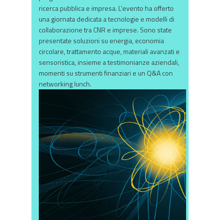
ricerca pubblica e impresa. L’evento ha offerto
una giornata dedicata a tecnologie e modelli di
collaborazione tra CNR e imprese. Sono state
presentate soluzioni su energia, economia
circolare, trattamento acque, materiali avanzati e
sensoristica, insieme a testimonianze aziendali,
momenti su strumenti finanziari e un Q&A con
networking lunch.