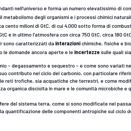
ondanti nell’universo e forma un numero elevatissimo di com
metabolismo degli organismi e i processi chimici naturali
 cento milioni di GtC, di cui 4.000 sotto forma di combustib
tC e in ultimo l’atmosfera con circa 750 GtC, circa 180 GtC 
r
sono caratterizzati da
interazioni
chimiche, fisiche e b
no le domande ancora aperte e le
incertezze
sulle quali s
rbonio – degassamento e sequestro – e come sono variati n
l suo contributo nel ciclo del carbonio, con particolare rif
e reti trofiche, sia acquatiche che terrestri, e come modifi
anza organica disciolta in mare e le comunità microbiche e q
ie sfere del sistema terra, come si sono modificate nel pa
nella quantificazione delle componenti antropiche sul cicl