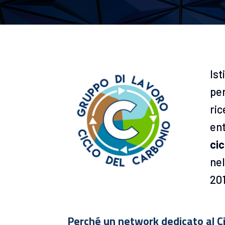
Ist
per
ric
ent
cic
nel
201
Perché un network dedicato al Ci