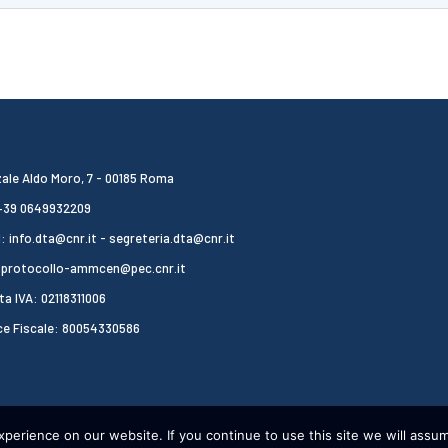
ale Aldo Moro, 7 - 00185 Roma
 +39 0649932209
: info.dta@cnr.it - segreteria.dta@cnr.it
 protocollo-ammcen@pec.cnr.it
ta IVA: 02118311006
ce Fiscale: 80054330586
erience on our website. If you continue to use this site we will assum