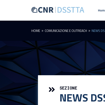
Hom
HOME
COMUNICAZIONE E OUTREACH
NEWS DS
9
9
SEZIONE

NEWS DS