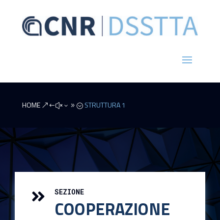
HOME
STRUTTURA 1
&#x39;
SEZIONE

COOPERAZIONE