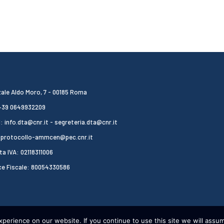
ale Aldo Moro, 7 - 00185 Roma
 +39 0649932209
: info.dta@cnr.it - segreteria.dta@cnr.it
 protocollo-ammcen@pec.cnr.it
ta IVA: 02118311006
ce Fiscale: 80054330586
erience on our website. If you continue to use this site we will assum