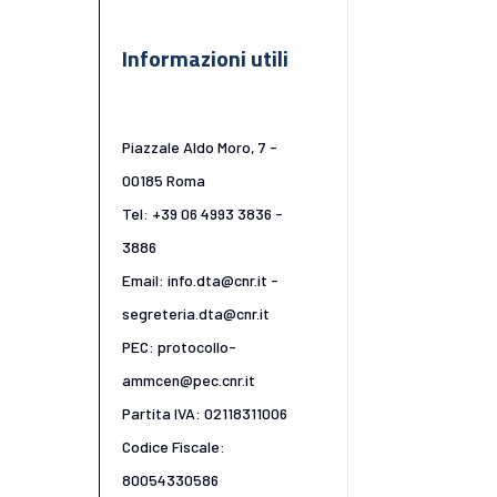
Informazioni utili
Piazzale Aldo Moro, 7 -
00185 Roma
Tel: +39 06 4993 3836 -
3886
Email: info.dta@cnr.it -
segreteria.dta@cnr.it
PEC: protocollo-
ammcen@pec.cnr.it
Partita IVA: 02118311006
Codice Fiscale:
80054330586