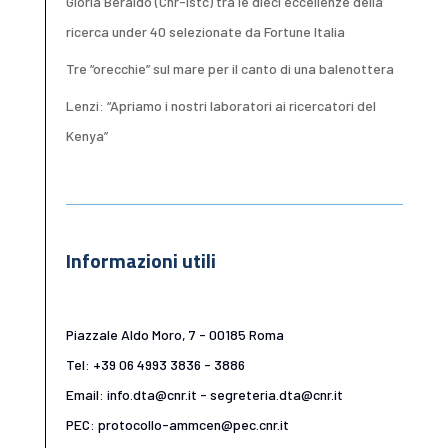
Gloria Beraldo (Cnr-Istc) tra le dieci eccellenze della
ricerca under 40 selezionate da Fortune Italia
Tre “orecchie” sul mare per il canto di una balenottera
Lenzi: “Apriamo i nostri laboratori ai ricercatori del
Kenya”
Informazioni utili
Piazzale Aldo Moro, 7 - 00185 Roma
Tel: +39 06 4993 3836 - 3886
Email: info.dta@cnr.it - segreteria.dta@cnr.it
PEC: protocollo-ammcen@pec.cnr.it