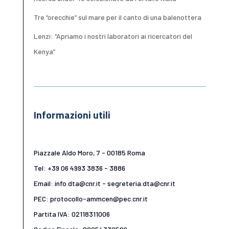
Tre “orecchie” sul mare per il canto di una balenottera
Lenzi: “Apriamo i nostri laboratori ai ricercatori del
Kenya”
Informazioni utili
Piazzale Aldo Moro, 7 - 00185 Roma
Tel: +39 06 4993 3836 - 3886
Email: info.dta@cnr.it - segreteria.dta@cnr.it
PEC: protocollo-ammcen@pec.cnr.it
Partita IVA: 02118311006