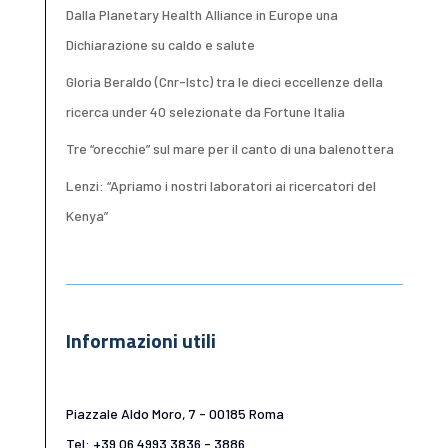
Dalla Planetary Health Alliance in Europe una
Dichiarazione su caldo e salute
Gloria Beraldo (Cnr-Istc) tra le dieci eccellenze della
ricerca under 40 selezionate da Fortune Italia
Tre “orecchie” sul mare per il canto di una balenottera
Lenzi: “Apriamo i nostri laboratori ai ricercatori del
Kenya”
Informazioni utili
Piazzale Aldo Moro, 7 - 00185 Roma
Tel: +39 06 4993 3836 - 3886