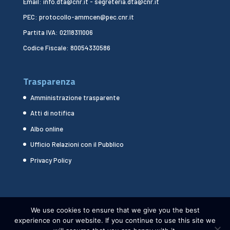
Email: info.dta@cnr.it - segreteria.dta@cnr.it
PEC: protocollo-ammcen@pec.cnr.it
Partita IVA: 02118311006
Codice Fiscale: 80054330586
Trasparenza
Amministrazione trasparente
Atti di notifica
Albo online
Ufficio Relazioni con il Pubblico
Privacy Policy
We use cookies to ensure that we give you the best
experience on our website. If you continue to use this site we