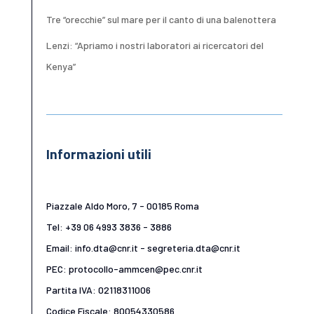
Tre “orecchie” sul mare per il canto di una balenottera
Lenzi: “Apriamo i nostri laboratori ai ricercatori del
Kenya”
Informazioni utili
Piazzale Aldo Moro, 7 - 00185 Roma
Tel: +39 06 4993 3836 - 3886
Email: info.dta@cnr.it - segreteria.dta@cnr.it
PEC: protocollo-ammcen@pec.cnr.it
Partita IVA: 02118311006
Codice Fiscale: 80054330586