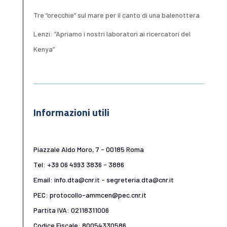
Tre “orecchie” sul mare per il canto di una balenottera
Lenzi: “Apriamo i nostri laboratori ai ricercatori del
Kenya”
Informazioni utili
Piazzale Aldo Moro, 7 - 00185 Roma
Tel: +39 06 4993 3836 - 3886
Email: info.dta@cnr.it - segreteria.dta@cnr.it
PEC: protocollo-ammcen@pec.cnr.it
Partita IVA: 02118311006
Codice Fiscale: 80054330586