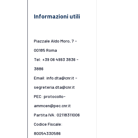
Informazioni utili
Piazzale Aldo Moro, 7 -
00185 Roma
Tel: +39 06 4993 3836 -
3886
Email: info.dta@cnr.it -
segreteria.dta@cnr.it
PEC: protocollo-
ammcen@pec.cnr.it
Partita IVA: 02118311006
Codice Fiscale:
80054330586