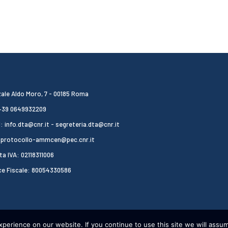
ale Aldo Moro, 7 - 00185 Roma
 +39 0649932209
: info.dta@cnr.it - segreteria.dta@cnr.it
 protocollo-ammcen@pec.cnr.it
ta IVA: 02118311006
ce Fiscale: 80054330586
erience on our website. If you continue to use this site we will assum