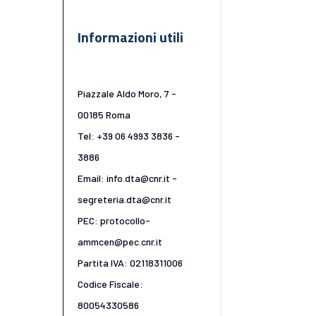
Informazioni utili
Piazzale Aldo Moro, 7 -
00185 Roma
Tel: +39 06 4993 3836 -
3886
Email: info.dta@cnr.it -
segreteria.dta@cnr.it
PEC: protocollo-
ammcen@pec.cnr.it
Partita IVA: 02118311006
Codice Fiscale:
80054330586