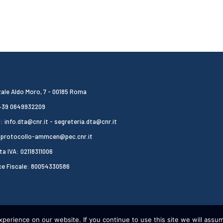
ale Aldo Moro, 7 - 00185 Roma
 +39 0649932209
: info.dta@cnr.it - segreteria.dta@cnr.it
 protocollo-ammcen@pec.cnr.it
ta IVA: 02118311006
ce Fiscale: 80054330586
erience on our website. If you continue to use this site we will assum