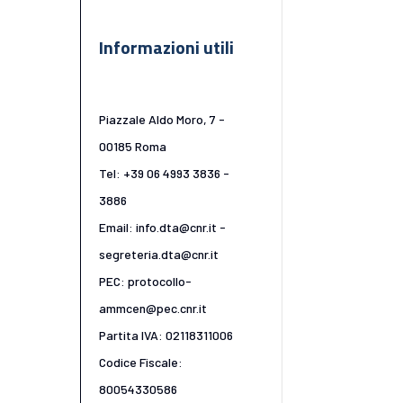
Informazioni utili
Piazzale Aldo Moro, 7 -
00185 Roma
Tel: +39 06 4993 3836 -
3886
Email: info.dta@cnr.it -
segreteria.dta@cnr.it
PEC: protocollo-
ammcen@pec.cnr.it
Partita IVA: 02118311006
Codice Fiscale:
80054330586