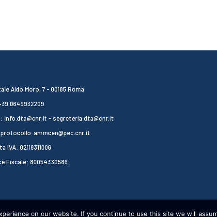
ale Aldo Moro, 7 - 00185 Roma
 +39 0649932209
: info.dta@cnr.it - segreteria.dta@cnr.it
 protocollo-ammcen@pec.cnr.it
ta IVA: 02118311006
ce Fiscale: 80054330586
erience on our website. If you continue to use this site we will assum